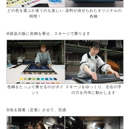
どの色を選ぶか迷うのも楽しい
染料が混ぜられたオリジナルの
時間！
色糊
➃捺染の版に色糊を乗せ、スキージで擦ります
色糊をたっぷり乗せるのがポイ
スキージをゆっくり、左右の手
ント
の力を均等に動かします
➄色を固着（定着）させて、完成