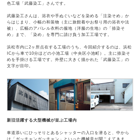
色工場「武藤染工」さんです。
武藤染工さんは、浴衣や手ぬぐいなどを染める「注染そめ」か
らはじまり、小幅の和装物（主に旅館着やお祭り用の浴衣や法
被）、広幅のアパレル衣料の服地（洋服の生地）の「捺染そ
め」まで、「染め」を専門に請け負う加工工場です。
浜松市内に2ヶ所点在する工場のうち、今回紹介するのは、浜松
ICから車で10分ほどの小池工場（中央区小池町）。主に捺染そ
めを手掛ける工場です。外壁に大きく描かれた「武藤染工」の
文字が目印。
新旧活躍する大型機械が並ぶ工場内
車道添いにひっそりとあるシャッターの入口を潜ると、中から
は「ガッチャンガッチャン」といった機械音が聞こえてきま