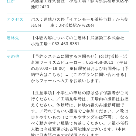
住所
武藤染工株式会社 小池工場：静岡県浜松市東区小
池町2420
アクセス
バス：遠鉄バス停「イオンモール浜松市野」から徒
歩5分 車：JR浜松駅から20分
連絡先
【体験内容についてのご連絡】武藤染工株式会社
小池工場：053-463-8381
その他
【予約システムに関するお問合せ】(公財)浜松・浜
名湖ツーリズムビューロー：053-458-0011 （平日
のみ9:00～18:00） ※日曜祝日および時間外は［予
約申込はこちら］→［このプランに問い合わせる］
からフォームへ入力をお願いします。
【注意事項】小学生の申込の際は必ず保護者がご同
行ください。／工場見学時は、工場内の撮影はお控
えください。体験時は、体験内容のみ撮影可能で
す。／汚れてもいい服装でご参加ください。／靴は
歩きやすいもの（ヒールやサンダルは不可）、なる
べく動きやすい服装でお越しください。／最小催行
人数は今後変更がある可能性がございます。/本体
験は日本語のみでの説明となります。