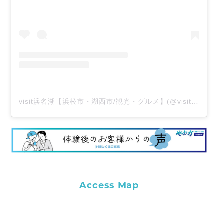
visit浜名湖【浜松市・湖西市/観光・グルメ】(@visit_hamanako)がシェアした投稿
Access Map