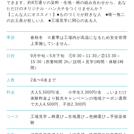
できます。約8万通りの染料・生地・柄の組み合わせから、あな
ただけのオリジナル・ハンカチをつくりませんか？
【こんな人にオススメ！】■ものづくりが好きな人 ■唯一無二
のお土産が欲しい人 ■工場見学に関心のある人
季節
春秋冬 ※夏季は工場内が高温になるため安全管理
上実施していません。
日程
9月中旬～5月下旬 ①9:30～11:30／②13:30～
15:30（所要時間 2h／説明＋見学1時間・体験1時
間）
人数
2名〜6名まで
料金
大人5,500円/名、 小学生3,300円/名 →いまだけ
体験料金より観光キャンペーンの地域クーポン適用
で大人4,500円、子供2,300円
コース
工場見学→柄選び→生地選び→色糊選び→手捺染体
験