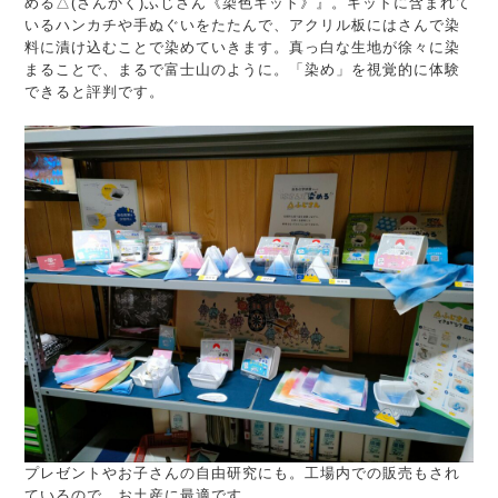
める△(さんかく)ふじさん《染色キット》』。キットに含まれて
いるハンカチや手ぬぐいをたたんで、アクリル板にはさんで染
料に漬け込むことで染めていきます。真っ白な生地が徐々に染
まることで、まるで富士山のように。「染め」を視覚的に体験
できると評判です。
プレゼントやお子さんの自由研究にも。工場内での販売もされ
ているので、お土産に最適です。