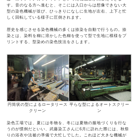
す。音のなる方へ進むと、そこには入口からは想像できない大
型の染色機械が並び、ひっきりになしに生地が左右、上下と忙
しく回転している様子に圧倒されます。
歴史を感じさせる染色機械の多くは捺染を自動で行うもの。捺
染とは、染料を糊に溶かした色糊を使って型で生地に模様をプ
リントする、型染めの染色技法をさします。
円筒状の型によるロータリース
平らな型によるオートスクリー
クリーン
ン
染色工場では、夏には冬物を、冬には夏物の服地づくりを行な
うのが慣例だといい、武藤染工さんに6月に訪れた際には、秋祭
りの浴衣や法被の準備で大忙しでした。これほど大きな機械が