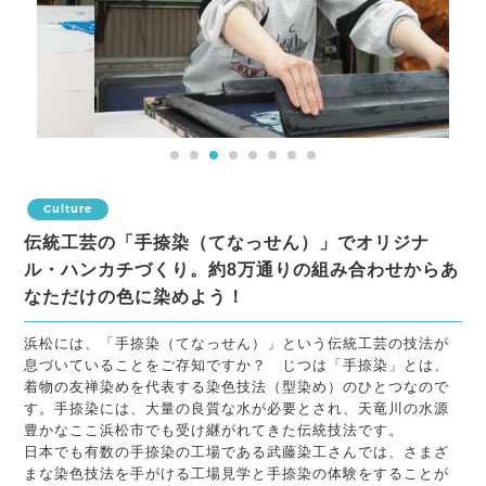
1
2
3
4
5
6
7
8
Culture
伝統工芸の「手捺染（てなっせん）」でオリジナ
ル・ハンカチづくり。約8万通りの組み合わせからあ
なただけの色に染めよう！
浜松には、「手捺染（てなっせん）」という伝統工芸の技法が
息づいていることをご存知ですか？ じつは「手捺染」とは、
着物の友禅染めを代表する染色技法（型染め）のひとつなので
す。手捺染には、大量の良質な水が必要とされ、天竜川の水源
豊かなここ浜松市でも受け継がれてきた伝統技法です。
日本でも有数の手捺染の工場である武藤染工さんでは、さまざ
まな染色技法を手がける工場見学と手捺染の体験をすることが