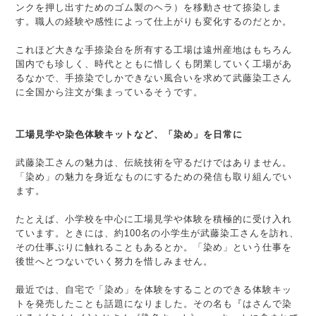
ンクを押し出すためのゴム製のヘラ）を移動させて捺染しま
す。職人の経験や感性によって仕上がりも変化するのだとか。
これほど大きな手捺染台を所有する工場は遠州産地はもちろん
国内でも珍しく、時代とともに惜しくも閉業していく工場があ
るなかで、手捺染でしかできない風合いを求めて武藤染工さん
に全国から注文が集まっているそうです。
工場見学や染色体験キットなど、「染め」を日常に
武藤染工さんの魅力は、伝統技術を守るだけではありません。
「染め」の魅力を身近なものにするための発信も取り組んでい
ます。
たとえば、小学校を中心に工場見学や体験を積極的に受け入れ
ています。ときには、約100名の小学生が武藤染工さんを訪れ、
その仕事ぶりに触れることもあるとか。「染め」という仕事を
後世へとつないでいく努力を惜しみません。
最近では、自宅で「染め」を体験をすることのできる体験キッ
トを発売したことも話題になりました。その名も『はさんで染