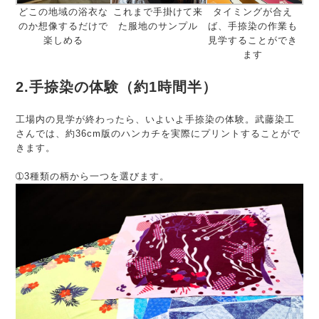
どこの地域の浴衣な
これまで手掛けて来
タイミングが合え
のか想像するだけで
た服地のサンプル
ば、手捺染の作業も
楽しめる
見学することができ
ます
2.手捺染の体験（約1時間半）
工場内の見学が終わったら、いよいよ手捺染の体験。武藤染工
さんでは、約36cm版のハンカチを実際にプリントすることがで
きます。
➀3種類の柄から一つを選びます。