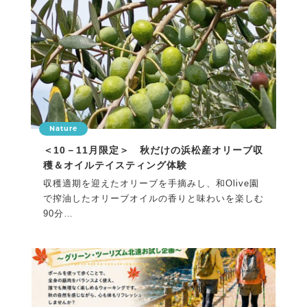
Nature
＜10－11月限定＞ 秋だけの浜松産オリーブ収
穫＆オイルテイスティング体験
収穫適期を迎えたオリーブを手摘みし、和Olive園
で搾油したオリーブオイルの香りと味わいを楽しむ
90分
金...