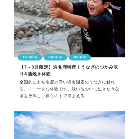
Activity
Culture
Nature
【7～9月限定】浜名湖特産！うなぎのつかみ取
り&蒲焼き体験
全国的にも知名度の高い浜名湖産のうなぎに触れ
る、ユニークな体験です。浅い池の中に生きたうな
ぎを放流し、自らの手で捕まえる...