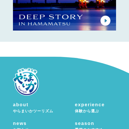
about
experience
やらまいかツーリズム
体験から選ぶ
news
season