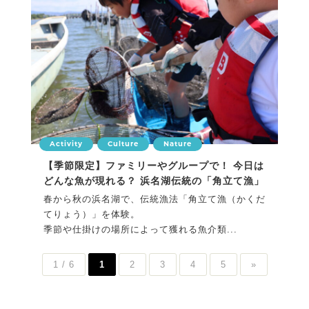
Activity
Culture
Nature
【季節限定】ファミリーやグループで！ 今日は
どんな魚が現れる？ 浜名湖伝統の「角立て漁」
春から秋の浜名湖で、伝統漁法「角立て漁（かくだ
てりょう）」を体験。
季節や仕掛けの場所によって獲れる魚介類...
1 / 6
1
2
3
4
5
»