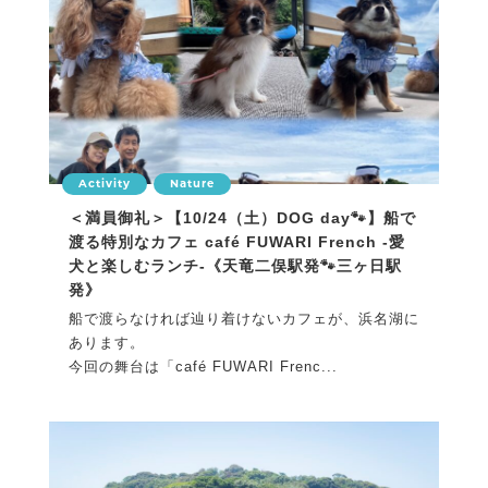
Activity
Nature
＜満員御礼＞【10/24（土）DOG day🐾】船で
渡る特別なカフェ café FUWARI French -愛
犬と楽しむランチ-《天竜二俣駅発🐾三ヶ日駅
発》
船で渡らなければ辿り着けないカフェが、浜名湖に
あります。
今回の舞台は「café FUWARI Frenc...