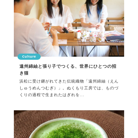
Culture
遠州綿紬と張り子でつくる、世界にひとつの招
き猫
浜松に受け継がれてきた伝統織物「遠州綿紬（えん
しゅうめんつむぎ）」。ぬくもり工房では、ものづ
くりの過程で生まれたはぎれを...