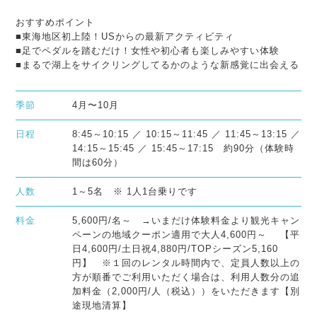
おすすめポイント
■東海地区初上陸！USからの最新アクティビティ
■足でペダルを踏むだけ！女性や初心者も楽しみやすい体験
■まるで湖上をサイクリングしてるかのような新感覚に出会える
季節
4月〜10月
日程
8:45～10:15 ／ 10:15～11:45 ／ 11:45～13:15 ／
14:15～15:45 ／ 15:45～17:15 約90分（体験時
間は60分）
人数
1～5名 ※ 1人1台乗りです
料金
5,600円/名～ →いまだけ体験料金より観光キャン
ペーンの地域クーポン適用で大人4,600円～ 【平
日4,600円/土日祝4,880円/TOPシーズン5,160
円】 ※１回のレンタル時間内で、定員人数以上の
方が順番でご利用いただく場合は、利用人数分の追
加料金（2,000円/人（税込））をいただきます【別
途現地清算】