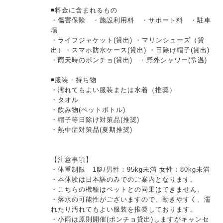
◾️料金に含まれるもの
・傷害保険 ・施設利用料 ・サポート料 ・駐車
場
・ライフジャケット(貸出) ・マリンシューズ（貸
出）・スマホ防水ケース(貸出) ・日除け帽子(貸出)
・雨天時のポンチョ(貸出) ・野外シャワー(常温)
◾️服装・持ち物
・濡れてもよい服装または水着（推奨）
・タオル
・飲み物(ペットボトル)
・帽子等日除け対策品(推奨)
・熱中症対策品(夏期推奨)
【注意事項】
・体重制限 1艇/男性：95kg未満 女性：80kg未満
・本体験は日本語のみでのご案内となります。
・こちらの機種はペットとの同乗はできません。
・落水の可能性がございますので、動きやすく、濡
れたり汚れてもよい服装を推奨しております。
・小雨は原則開催(ポンチョ貸出)しますがキャンセ