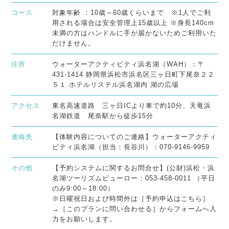
コース
対象年齢 ：10歳～60歳くらいまで ※1人でご利
用される場合は安全管理上15歳以上 ※身長140cm
未満の方はハンドルに手が届かないためご利用いた
だけません。
住所
ウォーターアクティビティ浜名湖（WAH）：〒
431-1414 静岡県浜松市浜名区三ヶ日町下尾奈２２
５１ ホテルリステル浜名湖内 湖の広場
アクセス
東名高速道路 三ヶ日ICより車で約10分、天竜浜
名湖鉄道 尾奈駅から徒歩15分
連絡先
【体験内容についてのご連絡】ウォーターアクティ
ビティ浜名湖（担当：長谷川）：070-9146-9959
その他
【予約システムに関するお問合せ】(公財)浜松・浜
名湖ツーリズムビューロー：053-458-0011 （平日
のみ9:00～18:00）
※日曜祝日および時間外は［予約申込はこちら］
→［このプランに問い合わせる］からフォームへ入
力をお願いします。