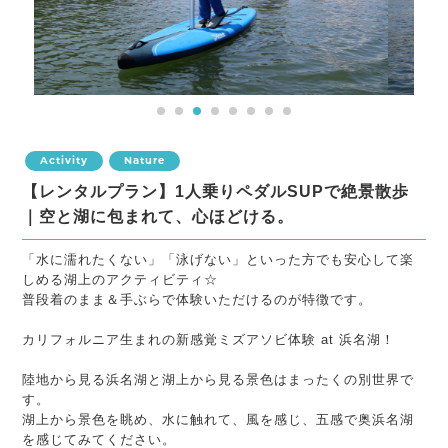
1
2
3
4
5
6
7
8
Activity
Nature
【レンタルプラン】1人乗りペダルSUPで絶景散歩
｜空と湖に包まれて、心ほどける。
「水に濡れたくない」「泳げない」といった方でも安心して楽
しめる湖上のアクティビティ☆
普段着のまま＆手ぶらで体験いただけるのが特徴です。
カリフォルニア生まれの新感覚ミズアソビ体験 at 浜名湖！
陸地から見る浜名湖と湖上から見る景色はまったくの別世界で
す。
湖上から景色を眺め、水に触れて、風を感じ、五感で奥浜名湖
を感じてみてください。