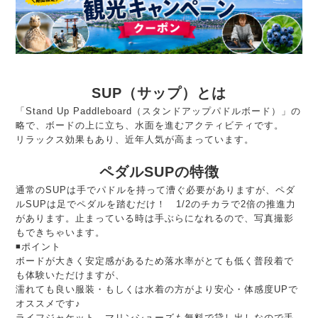
SUP（サップ）とは
「Stand Up Paddleboard（スタンドアップパドルボード）」の
略で、ボードの上に立ち、水面を進むアクティビティです。
リラックス効果もあり、近年人気が高まっています。
ペダルSUPの特徴
通常のSUPは手でパドルを持って漕ぐ必要がありますが、ペダ
ルSUPは足でペダルを踏むだけ！ 1/2のチカラで2倍の推進力
があります。止まっている時は手ぶらになれるので、写真撮影
もできちゃいます。
◾️ポイント
ボードが大きく安定感があるため落水率がとても低く普段着で
も体験いただけますが、
濡れても良い服装・もしくは水着の方がより安心・体感度UPで
オススメです♪
ライフジャケット、マリンシューズも無料で貸し出しなので手